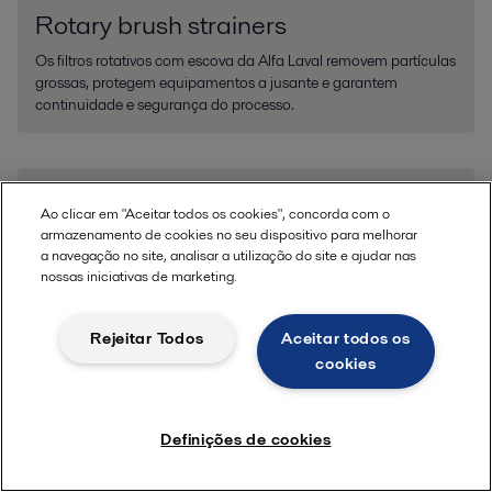
Rotary brush strainers
Os filtros rotativos com escova da Alfa Laval removem partículas
grossas, protegem equipamentos a jusante e garantem
continuidade e segurança do processo.
Ao clicar em "Aceitar todos os cookies", concorda com o
armazenamento de cookies no seu dispositivo para melhorar
a navegação no site, analisar a utilização do site e ajudar nas
nossas iniciativas de marketing.
Rejeitar Todos
Aceitar todos os
cookies
Definições de cookies
Agitadores
Nossos agitadores têm um design flexível e modular e permitem