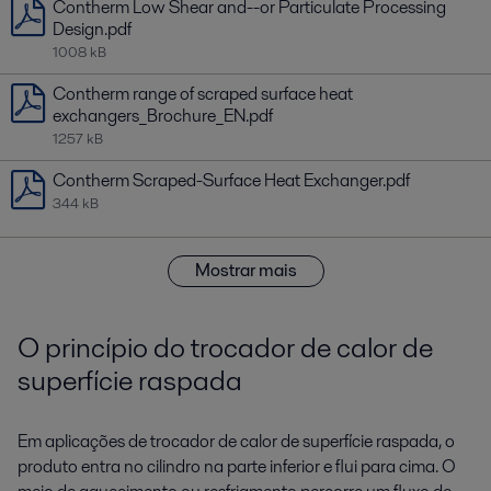
Contherm Low Shear and--or Particulate Processing
Design.pdf
1008 kB
Contherm range of scraped surface heat
exchangers_Brochure_EN.pdf
1257 kB
Contherm Scraped-Surface Heat Exchanger.pdf
344 kB
Mostrar mais
O princípio do trocador de calor de
superfície raspada
Em aplicações de trocador de calor de superfície raspada, o
produto entra no cilindro na parte inferior e flui para cima. O