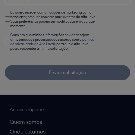
Eu quero receber comunicações de marketing como
newsletter, emails e convites para eventos da Alfa Laval.
Suas preferências podem ser modificadas em qualquer
momento.
Consinto que minhas informações enviadas sejam
armazenadas e processadas de acordo com a
política
de privacidade da Alfa Laval
, para que a Alfa Laval
possa responder à minha solicitação.
Enviar solicitação
Acessos rápidos:
Quem somos
Onde estamos