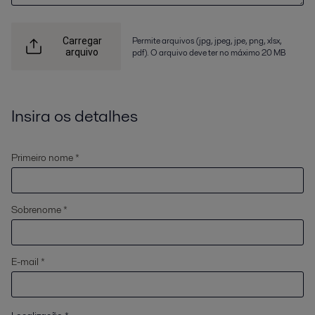
Permite arquivos (jpg, jpeg, jpe, png, xlsx,
Carregar
arquivo
pdf). O arquivo deve ter no máximo 20 MB
Insira os detalhes
Primeiro nome *
Sobrenome *
E-mail *