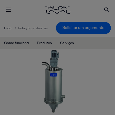
Solicitar um orçamento
Inicio
Rotary brush strainers
Como funciona
Produtos
Serviços