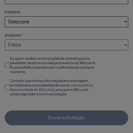
Indústria
produtos
*
Eu quero receber comunicações de marketing como
newsletter, emails e convites para eventos da Alfa Laval.
Suas preferências podem ser modificadas em qualquer
momento.
Consinto que minhas informações enviadas sejam
armazenadas e processadas de acordo com a
política
de privacidade da Alfa Laval
, para que a Alfa Laval
possa responder à minha solicitação.
Enviar solicitação