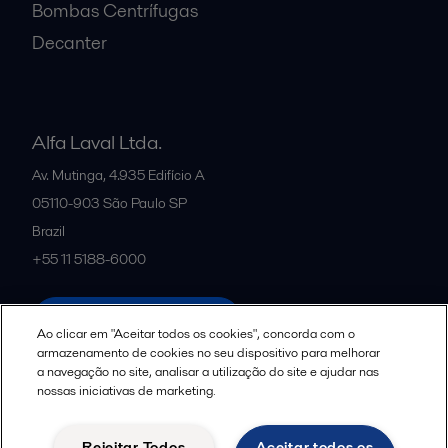
Bombas Centrífugas
Decanter
Alfa Laval Ltda.
Av. Mutinga, 4.935 Edifício A
05110-903
São Paulo SP
Brazil
+55 11 5188-6000
All offices and partners
Ao clicar em "Aceitar todos os cookies", concorda com o
armazenamento de cookies no seu dispositivo para melhorar
a navegação no site, analisar a utilização do site e ajudar nas
nossas iniciativas de marketing.
Política de uso de cookies
Termos e Condições Legais
Aviso de Privacidade da Alfa Laval
Diretrizes da Comunidade
Rejeitar Todos
Aceitar todos os