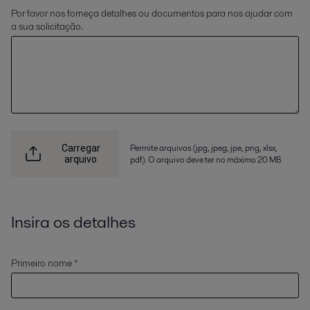
Por favor nos forneça detalhes ou documentos para nos ajudar com
a sua solicitação.
Permite arquivos (jpg, jpeg, jpe, png, xlsx,
Carregar
arquivo
pdf). O arquivo deve ter no máximo 20 MB
Insira os detalhes
Primeiro nome *