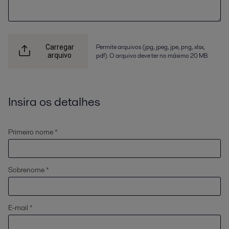
Permite arquivos (jpg, jpeg, jpe, png, xlsx,
Carregar
arquivo
pdf). O arquivo deve ter no máximo 20 MB
Insira os detalhes
Primeiro nome *
Sobrenome *
E-mail *