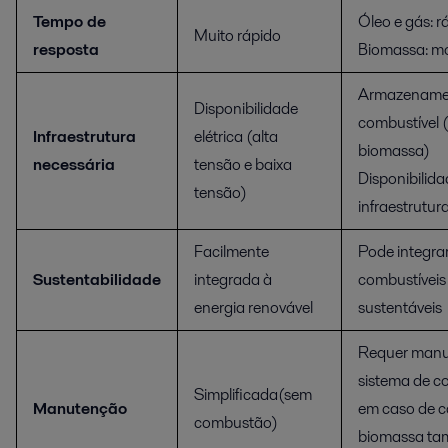
Tempo de
Óleo e gás: r
Muito rápido
resposta
Biomassa: m
Armazename
Disponibilidade
combustível (
Infraestrutura
elétrica (alta
biomassa)
necessária
tensão e baixa
Disponibilida
tensão)
infraestrutur
Facilmente
Pode integra
Sustentabilidade
integrada à
combustíveis
energia renovável
sustentáveis
Requer manu
sistema de c
Simplificada(sem
Manutenção
em caso de c
combustão)
biomassa ta