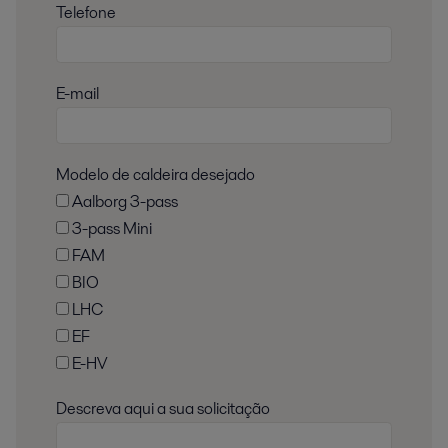
Telefone
E-mail
Modelo de caldeira desejado
Aalborg 3-pass
3-pass Mini
FAM
BIO
LHC
EF
E-HV
Descreva aqui a sua solicitação