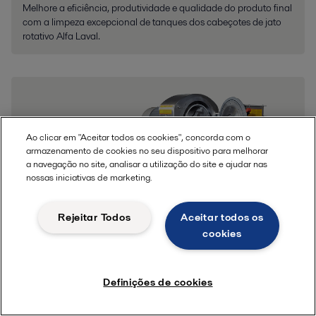
Melhore a eficiência, produtividade e qualidade do produto final
com a limpeza excepcional de tanques dos cabeçotes de jato
rotativo Alfa Laval.
Ao clicar em "Aceitar todos os cookies", concorda com o
armazenamento de cookies no seu dispositivo para melhorar
a navegação no site, analisar a utilização do site e ajudar nas
nossas iniciativas de marketing.
Rejeitar Todos
Aceitar todos os
cookies
Esmagadores
Paste preparation is one of the critical steps in determining both
Definições de cookies
the quantity and quality of the oil obtained from an olive oil
extraction line.