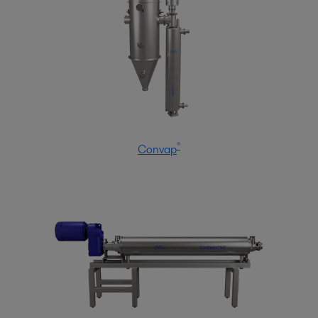
®
Convap