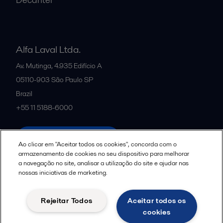
Alfa Laval Ltda.
Av. Mutinga, 4.935 Edifício A
05110-903
São Paulo SP
Brazil
+55 11 5188-6000
All offices and partners
Ao clicar em "Aceitar todos os cookies", concorda com o
armazenamento de cookies no seu dispositivo para melhorar
a navegação no site, analisar a utilização do site e ajudar nas
nossas iniciativas de marketing.
Política de uso de cookies
Termos e Condições Legais
Aviso de Privacidade da Alfa Laval
Diretrizes da Comunidade
Rejeitar Todos
Aceitar todos os
Aviso de Privacidade de Dados para Candidatos a Vagas
cookies
Seguir