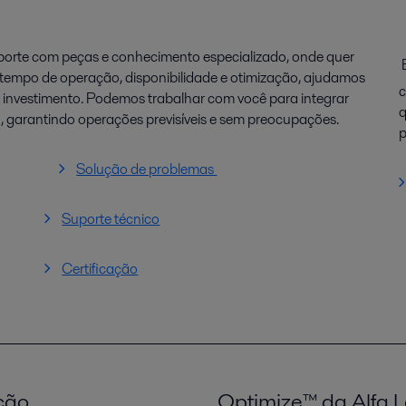
porte com peças e conhecimento especializado, onde quer
E
 tempo de operação, disponibilidade e otimização, ajudamos
c
 o investimento. Podemos trabalhar com você para integrar
q
l
, garantindo operações previsíveis e sem preocupações.
p
Solução de problemas
Suporte técnico
Certificação
ção
Optimize™ da Alfa L