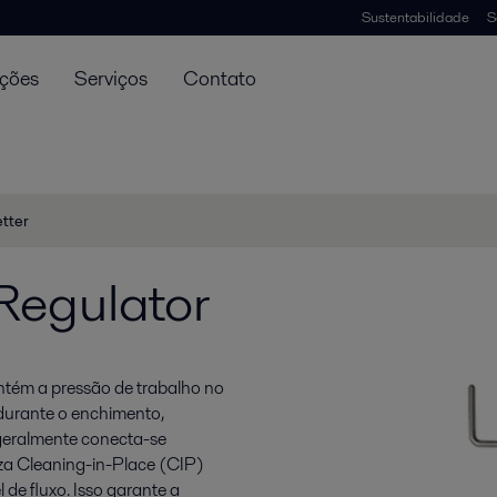
Sustentabilidade
S
uções
Serviços
Contato
tter
Regulator
tém a pressão de trabalho no
durante o enchimento,
geralmente conecta-se
za Cleaning-in-Place (CIP)
 de fluxo. Isso garante a