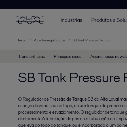
Indústrias
Produtos e Sol
Inicio
Válvulas reguladoras
SB Tank Pressure Regulator
Transferências
Principais dicas
Assine nossa newsle
SB Tank Pressure 
O Regulador de Pressão de Tanque SB da Alfa Laval man
espaço de vapor, ou no topo, de um tanque de processo 
processamento e esvaziamento. O regulador de tanque 
diretamente à tubulação de gás ou à tubulação de limpe
que leva ao topo do tanque, ou é incorporado a um painel