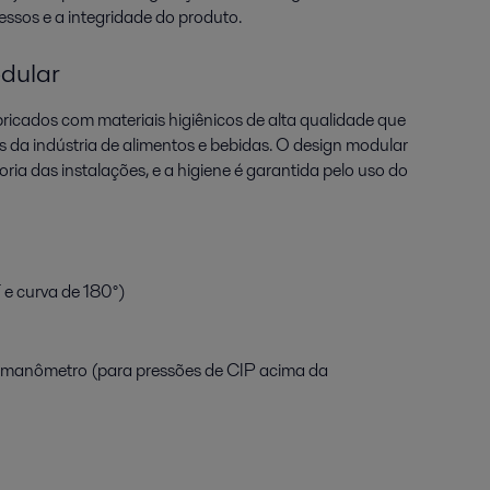
essos e a integridade do produto.
odular
icados com materiais higiênicos de alta qualidade que
 da indústria de alimentos e bebidas. O design modular
ioria das instalações, e a higiene é garantida pelo uso do
e curva de 180°)
o manômetro (para pressões de CIP acima da