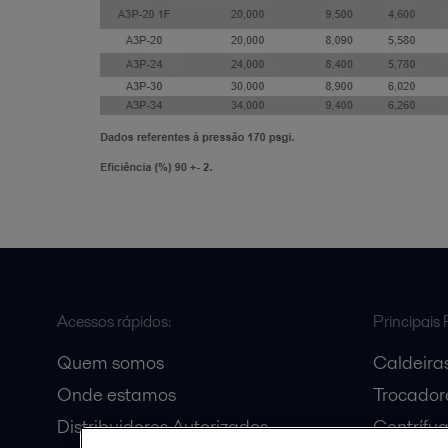
Acessos rápidos:
Principais 
Quem somos
Caldeiras
Onde estamos
Trocadore
Distribuidores Autorizados
Centrífu