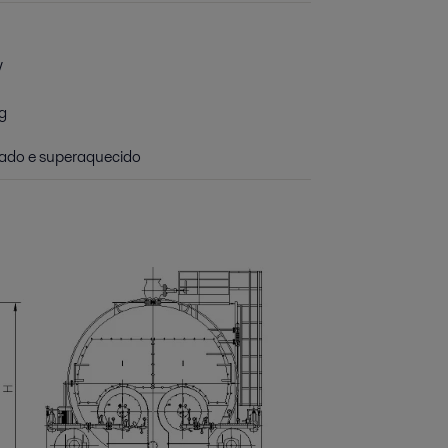
W
g
rado e superaquecido