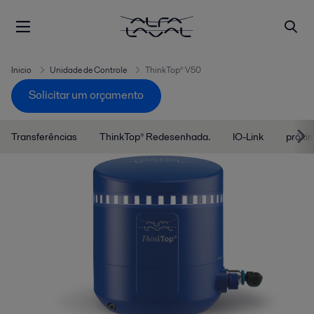
Inicio
Unidade de Controle
ThinkTop® V50
Solicitar um orçamento
Transferências
ThinkTop® Redesenhada.
IO-Link
próxi