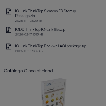
IO-Link ThinkTop Siemens FB Startup
Package.zip
2025-11-11 2929 kB
IODD ThinkTop IO-Link files.zip
2026-02-17 1515 kB
IO-Link ThinkTop Rockwell AOI package.zip
2025-11-11 17637 kB
Catálogo Close at Hand