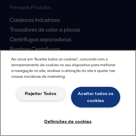
Principais Produtos:
Caldeiras Industriais
Trocadores de calor a placas
Centrífugas separadoras
Bombas Centrífugas
Decanter
Ao clicar em "Aceitar todos os cookies", concorda com o
armazenamento de cookies no seu dispositivo para melhorar
a navegação no site, analisar a utilização do site e ajudar nas
nossas iniciativas de marketing.
Alfa Laval Ltda.
Rejeitar Todos
Aceitar todos os
Av. Mutinga, 4.935 Edifício A
cookies
05110-903
São Paulo SP
Brazil
Definições de cookies
+55 11 5188-6000