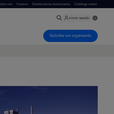
obre nós
Carreira
Distribuidores Autorizados
Catálogo online
iniciar sessão
Solicitar um orçamento