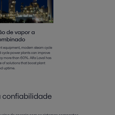
o de vapor a
combinado
ght equipment, modern steam cycle
 cycle power plants can improve
s by more than 60%. Alfa Laval has
 of solutions that boost plant
nd uptime.
 confiabilidade