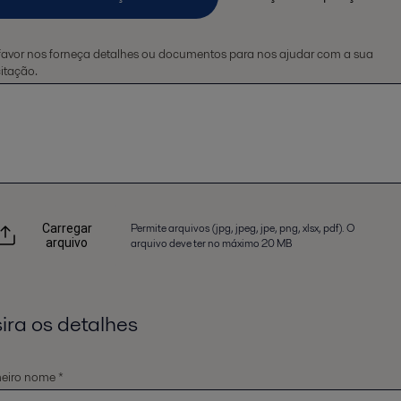
favor nos forneça detalhes ou documentos para nos ajudar com a sua
citação.
Permite arquivos (jpg, jpeg, jpe, png, xlsx, pdf). O
Carregar
arquivo
arquivo deve ter no máximo 20 MB
sira os detalhes
eiro nome *