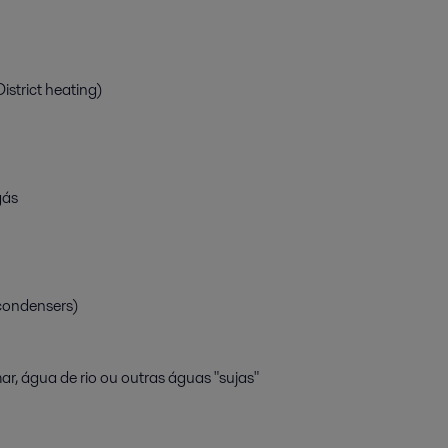
strict heating)
gás
condensers)
r, água de rio ou outras águas "sujas"