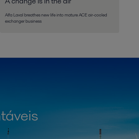
A change is in the air
Alfa Laval breathes new life into mature ACE air-cooled
exchanger business
táveis