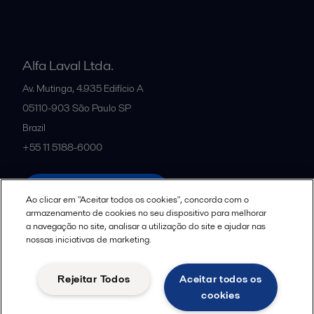
Alfa Laval Ltda.
Av. Mutinga, 4.935 Edifício A
05110-903
São Paulo SP
Brazil
+55 11 5188-6000
All offices and partners
Ao clicar em "Aceitar todos os cookies", concorda com o
armazenamento de cookies no seu dispositivo para melhorar
a navegação no site, analisar a utilização do site e ajudar nas
nossas iniciativas de marketing.
Política de uso de cookies
Termos e Condições Legais
Aviso de Privacidade da Alfa Laval
Diretrizes da Comunidade
Rejeitar Todos
Aceitar todos os
Aviso de Privacidade de Dados para Candidatos a Vagas
cookies
Seguir