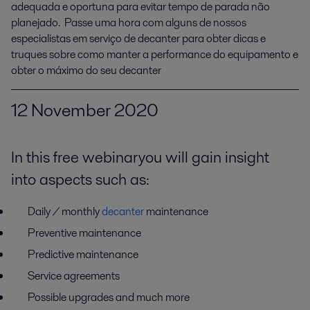
adequada e oportuna para evitar tempo de parada não 
planejado.  Passe uma hora com alguns de nossos 
especialistas em serviço de decanter para obter dicas e 
truques sobre como manter a performance do equipamento e 
obter o máximo do seu decanter
1
2
Nove
m
ber
2020
In this free webinar you will
gain
insight
into
aspects such as
:
D
aily
/ monthly
decanter
maintenance
Preventive maintenance
P
redictive maintenance
Service agreements
Possible upgrades and much more