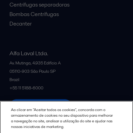
Centrífugas separadoras
Bombas Centrífugas
Decanter
Alfa Laval Ltda.
Av. Mutinga, 4.935 Edifício A
05110-903
São Paulo SP
Brazil
+55 11 5188-6000
All offices and partners
Ao clicar em "Aceitar todos os cookies", concorda com o
armazenamento de cookies no seu dispositivo para melhorar
a navegação no site, analisar a utilização do site e ajudar nas
nossas iniciativas de marketing.
Política de uso de cookies
Termos e Condições Legais