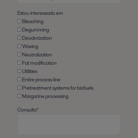
Estou interessado em
Bleaching
Degumming
Deodorization
Waxing
Neutralization
Fat modification
Utilities
Entire process line
Pretreatment systems for biofuels
Margarine processing
Consulta*