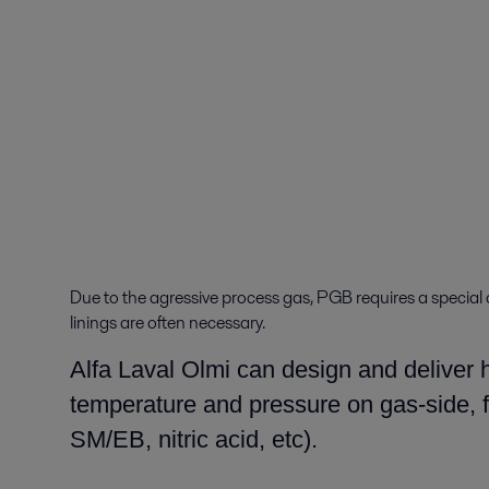
Due to the agressive process gas, PGB requires a special 
linings are often necessary.
Alfa Laval Olmi can design and deliver h
temperature and pressure on gas-side, fo
SM/EB, nitric acid, etc).