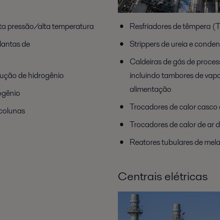
lta pressão/alta temperatura
Resfriadores de têmpera (T
lantas de
Strippers de ureia e cond
Caldeiras de gás de proces
dução de hidrogênio
incluindo tambores de vap
alimentação
ogênio
Trocadores de calor casco 
 colunas
Trocadores de calor de ar 
Reatores tubulares de mel
Centrais elétricas