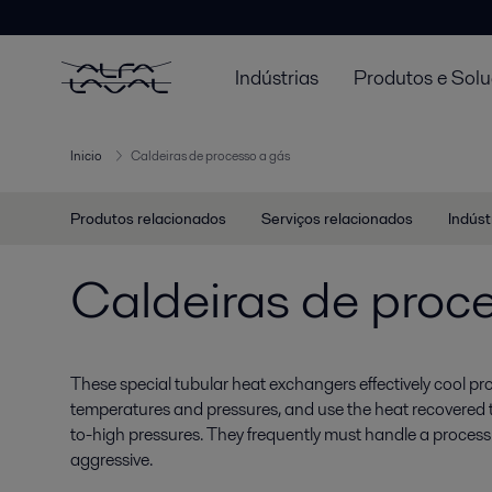
Indústrias
Produtos e Sol
Inicio
Caldeiras de processo a gás
Produtos relacionados
Serviços relacionados
Indúst
Caldeiras de proc
These special tubular heat exchangers effectively cool pr
temperatures and pressures, and use the heat recovered
to-high pressures. They frequently must handle a process 
aggressive.