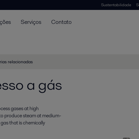
Sustentabilidade
S
uções
Serviços
Contato
rias relacionadas
esso a gás
ocess gases at high
 to produce steam at medium-
gas that is chemically