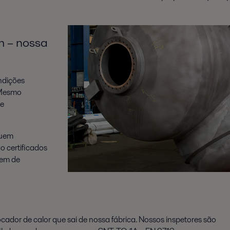
 – nossa
ndições
 Mesmo
de
suem
o certificados
gem de
cador de calor que sai de nossa fábrica. Nossos inspetores são