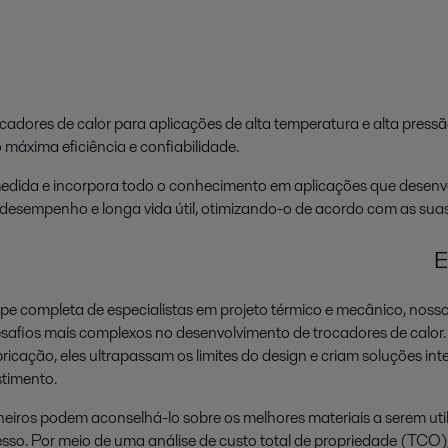
dores de calor para aplicações de alta temperatura e alta pressão
 máxima eficiência e confiabilidade.
b medida e incorpora todo o conhecimento em aplicações que dese
o desempenho e longa vida útil, otimizando-o de acordo com as sua
E
e completa de especialistas em projeto térmico e mecânico, noss
esafios mais complexos no desenvolvimento de trocadores de calo
ricação, eles ultrapassam os limites do design e criam soluções in
stimento.
iros podem aconselhá-lo sobre os melhores materiais a serem uti
sso. Por meio de uma análise de custo total de propriedade (TCO),