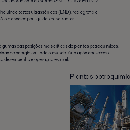
e III, de acordo com as normas SNT-TC-1A e EN 9712.
cluindo testes ultrassônicos (END), radiografia e
élio e ensaios por líquidos penetrantes.
 algumas das posições mais críticas de plantas petroquímicas,
 usinas de energia em todo o mundo. Ano após ano, essas
lto desempenho e operação estável.
Plantas petroquími