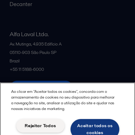
Decanter
Alfa Laval Ltda.
Av. Mutinga, 4.935 Edifício A
05110-903
São Paulo SP
Brazil
+55 11 5188-6000
All offices and partners
Ao clicar em "Aceitar todos os cookies", concorda com o
armazenamento de cookies no seu dispositivo para melhorar
a navegação no site, analisar a utilização do site e ajudar nas
nossas iniciativas de marketing.
Política de uso de cookies
Termos e Condições Legais
Aviso de Privacidade da Alfa Laval
Diretrizes da Comunidade
Rejeitar Todos
Aceitar todos os
Aviso de Privacidade de Dados para Candidatos a Vagas
cookies