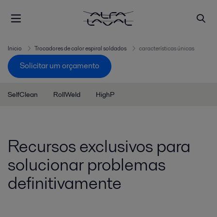
Inicio
Trocadores de calor espiral soldados
características únicas
Solicitar um orçamento
SelfClean
RollWeld
HighP
Recursos exclusivos para
solucionar problemas
definitivamente