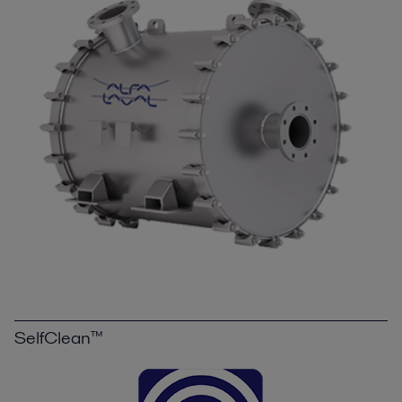
SelfClean™