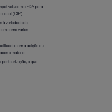
ompatíveis com o FDA para
no local (CIP)
as à variedade de
 bem como várias
 modificada com a adição ou
acas e material
 pasteurização, o que