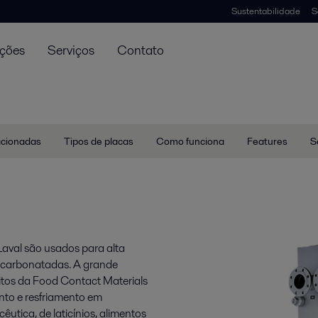
Sustentabilidade
S
uções
Serviços
Contato
lacionadas
Tipos de placas
Como funciona
Features
S
Laval são usados para alta
s carbonatadas. A grande
sitos da Food Contact Materials
nto e resfriamento em
êutica, de laticínios, alimentos