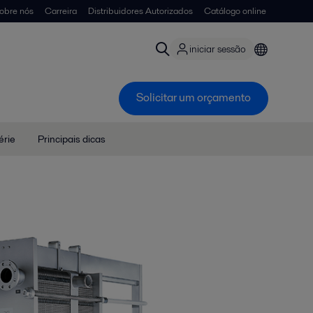
obre nós
Carreira
Distribuidores Autorizados
Catálogo online
iniciar sessão
Solicitar um orçamento
érie
Principais dicas