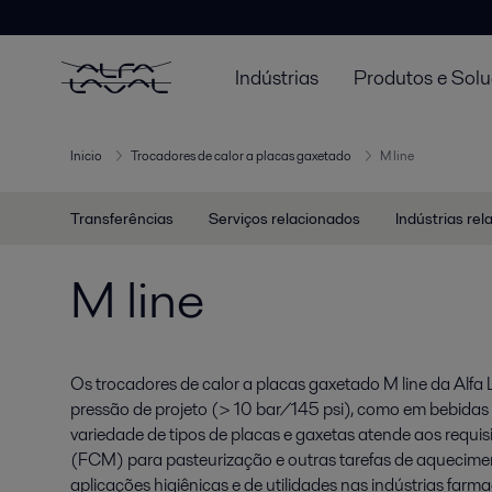
Indústrias
Produtos e Sol
Inicio
Trocadores de calor a placas gaxetado
M line
Transferências
Serviços relacionados
Indústrias re
M line
Os trocadores de calor a placas gaxetado M line da Alfa 
pressão de projeto (> 10 bar/145 psi), como em bebida
variedade de tipos de placas e gaxetas atende aos requi
(FCM) para pasteurização e outras tarefas de aquecime
aplicações higiênicas e de utilidades nas indústrias farmac