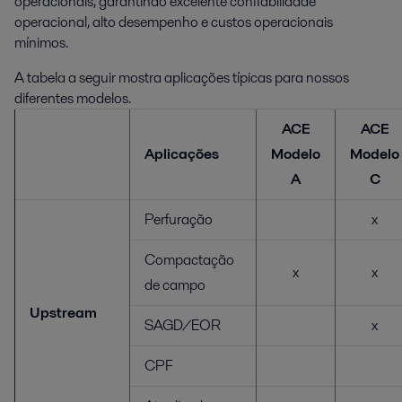
operacionais, garantindo excelente confiabilidade
operacional, alto desempenho e custos operacionais
mínimos.
A tabela a seguir mostra aplicações típicas para nossos
diferentes modelos.
ACE
ACE
Aplicações
Modelo
Modelo
A
C
Perfuração
x
Compactação
x
x
de campo
Upstream
SAGD/EOR
x
CPF