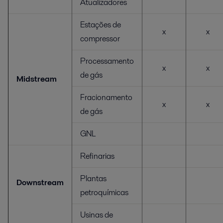
Atualizadores
Estações de
x
x
compressor
Processamento
x
x
de gás
Midstream
Fracionamento
x
x
de gás
GNL
Refinarias
Plantas
Downstream
petroquímicas
Usinas de