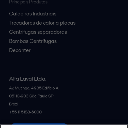
Principais Produtos:
Caldeiras Industriais
Trocadores de calor a placas
Centrífugas separadoras
Bombas Centrífugas
Decanter
Alfa Laval Ltda.
Av. Mutinga, 4.935 Edifício A
05110-903
São Paulo SP
Brazil
+55 11 5188-6000