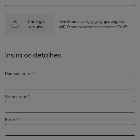
Permite arquivos (jpg, jpeg, jpe, png, xlsx,
Carregar
arquivo
pdf). O arquivo deve ter no máximo 20 MB
Insira os detalhes
Primeiro nome *
Sobrenome *
E-mail *