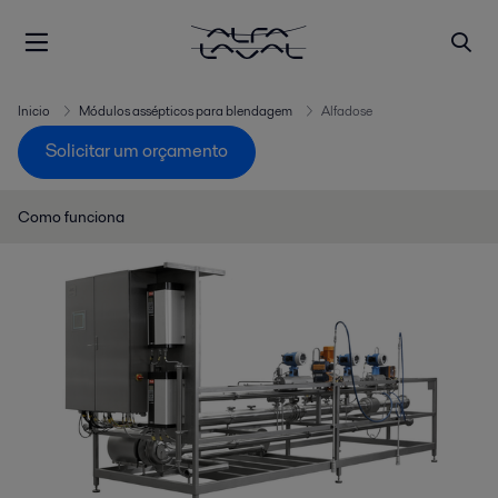
Inicio
Módulos assépticos para blendagem
Alfadose
Solicitar um orçamento
Como funciona