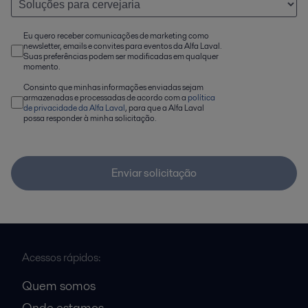
Eu quero receber comunicações de marketing como
newsletter, emails e convites para eventos da Alfa Laval.
Suas preferências podem ser modificadas em qualquer
momento.
Consinto que minhas informações enviadas sejam
armazenadas e processadas de acordo com a
política
de privacidade da Alfa Laval
, para que a Alfa Laval
possa responder à minha solicitação.
Enviar solicitação
Acessos rápidos:
Quem somos
Onde estamos