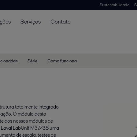
Sustentabilidade
S
uções
Serviços
Contato
lacionadas
Série
Como funciona
trutura totalmente integrado
tração. O módulo desta
te dos nossos módulos de
lfa Laval LabUnit M37/38 uma
umento de escala, testes de