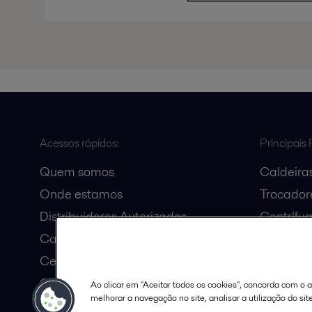
Acessos rápidos:
Principais 
Quem somos
Caldeiras
Onde estamos
Trocadore
Distribuidores Autorizados
Centrífu
Carreira
Bombas C
Certificados do Sistema da
Decanter
Qualidade
Ao clicar em "Aceitar todos os cookies", concorda com o
melhorar a navegação no site, analisar a utilização do sit