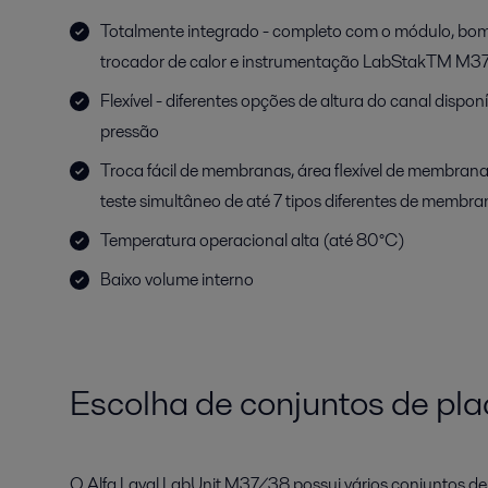
Totalmente integrado - completo com o módulo, bomb
trocador de calor e instrumentação LabStakTM M3
Flexível - diferentes opções de altura do canal disponí
pressão
Troca fácil de membranas, área flexível de membrana 
teste simultâneo de até 7 tipos diferentes de membr
Temperatura operacional alta (até 80°C)
Baixo volume interno
Escolha de conjuntos de pl
O Alfa Laval LabUnit M37/38 possui vários conjuntos de p