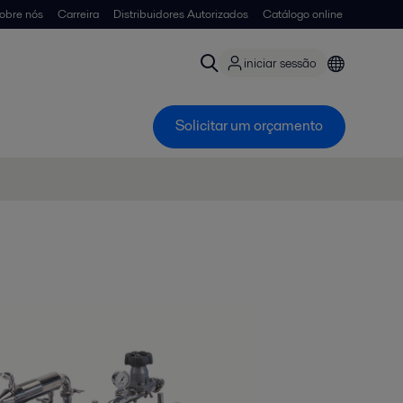
obre nós
Carreira
Distribuidores Autorizados
Catálogo online
iniciar sessão
Solicitar um orçamento