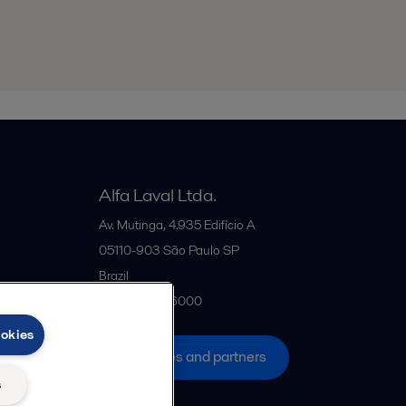
Alfa Laval Ltda.
Av. Mutinga, 4.935 Edifício A
05110-903
São Paulo SP
Brazil
+55 11 5188-6000
ookies
All offices and partners
s