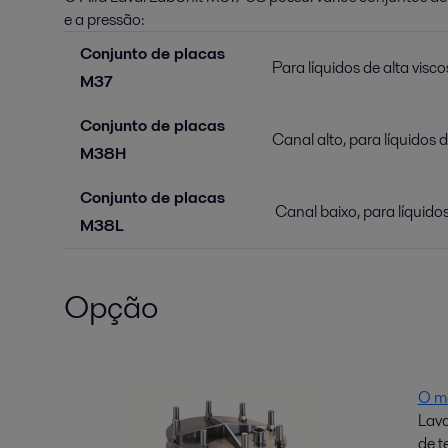
e a pressão:
Conjunto de placas
Para líquidos de alta visc
M37
Conjunto de placas
Canal alto, para líquidos 
M38H
Conjunto de placas
Canal baixo, para líquido
M38L
Opção
O m
Lava
de t