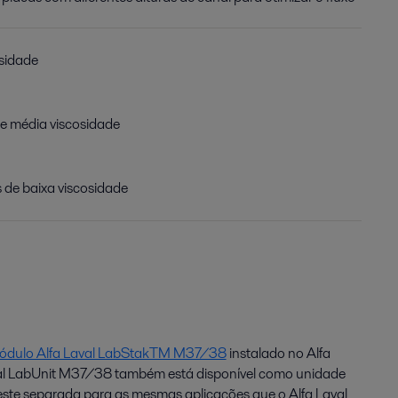
osidade
de média viscosidade
s de baixa viscosidade
ódulo Alfa Laval LabStakTM M37/38
instalado no Alfa
l LabUnit M37/38 também está disponível como unidade
este separada para as mesmas aplicações que o Alfa Laval