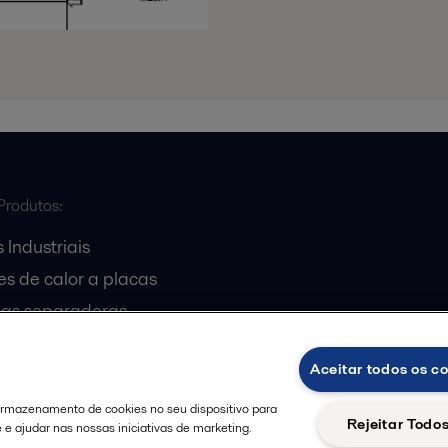
Produtos:
 Industriais
s de calor a placas
gas separadoras
entrífugas
Aceitar todos os c
 armazenamento de cookies no seu dispositivo para
Rejeitar Todo
e e ajudar nas nossas iniciativas de marketing.