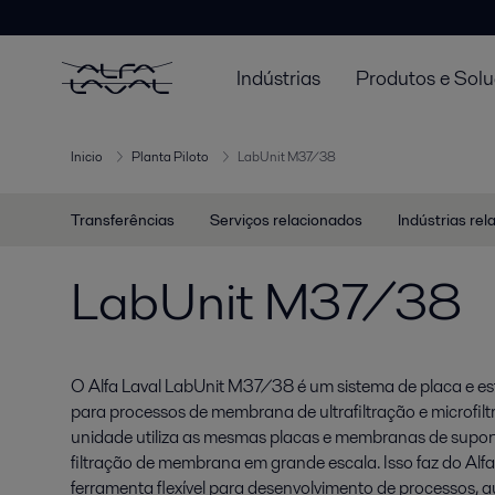
Indústrias
Produtos e Sol
Inicio
Planta Piloto
LabUnit M37/38
Transferências
Serviços relacionados
Indústrias re
LabUnit M37/38
O Alfa Laval LabUnit M37/38 é um sistema de placa e es
para processos de membrana de ultrafiltração e microfil
unidade utiliza as mesmas placas e membranas de supor
filtração de membrana em grande escala. Isso faz do A
ferramenta flexível para desenvolvimento de processos, a