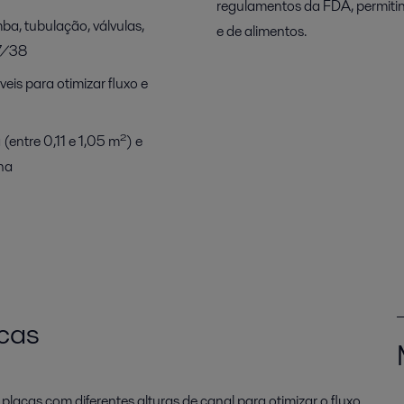
regulamentos da FDA, permiti
a, tubulação, válvulas,
e de alimentos.
7/38
veis para otimizar fluxo e
(entre 0,11 e 1,05 m²) e
ana
acas
lacas com diferentes alturas de canal para otimizar o fluxo