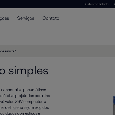
Sustentabilidade
S
uções
Serviços
Contato
ede única?
o simples
ulas manuais e pneumáticas
sáteis e projetadas para fins
s válvulas SSV compactas e
es de higiene sejam exigidos
a, cuidados domésticos e