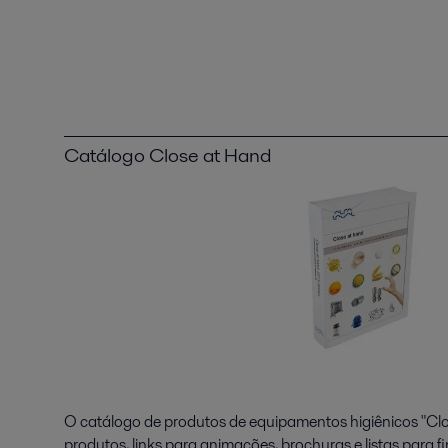
Catálogo Close at Hand
O catálogo de produtos de equipamentos higiênicos "Clos
produtos, links para animações, brochuras e listas para f