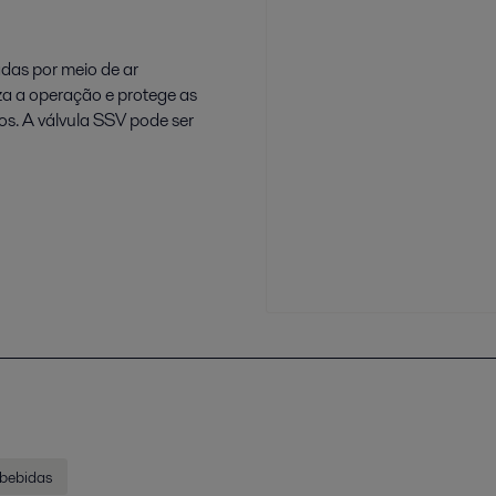
adas por meio de ar
za a operação e protege as
os. A válvula SSV pode ser
 bebidas