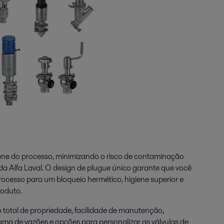
ene do processo, minimizando o risco de contaminação
da Alfa Laval. O design de plugue único garante que você
rocesso para um bloqueio hermético, higiene superior e
roduto.
o total de propriedade, facilidade de manutenção,
a de vazões e opções para personalizar as válvulas de