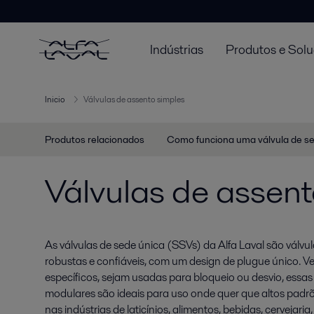
Indústrias
Produtos e Sol
Inicio
Válvulas de assento simples
Produtos relacionados
Como funciona uma válvula de s
Válvulas de assent
As válvulas de sede única (SSVs) da Alfa Laval são válv
robustas e confiáveis, com um design de plugue único. Ver
específicos, sejam usadas para bloqueio ou desvio, essa
modulares são ideais para uso onde quer que altos padrõ
nas indústrias de laticínios, alimentos, bebidas, cervejari