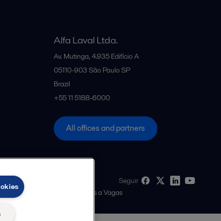
Alfa Laval Ltda.
Av. Mutinga, 4.935 Edifício A
05110-903
São Paulo SP
Brazil
+55 11 5188-6000
All offices and partners
Seguir
ookies
cidade de Dados para Candidatos a Vagas
s