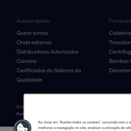
Acessos rápidos:
Principais 
Quem somos
Caldeiras
Onde estamos
Trocadore
Distribuidores Autorizados
Centrífu
Carreira
Bombas C
Certificados do Sistema da
Decanter
Qualidade
© 2015-2026, ALFA LAVAL
Política de uso de cookies
Termos e Condições Legais
Aviso 
Ao clicar em "Aceitar todos os cookies", concorda com o
melhorar a navegação no site, analisar a utilização do sit