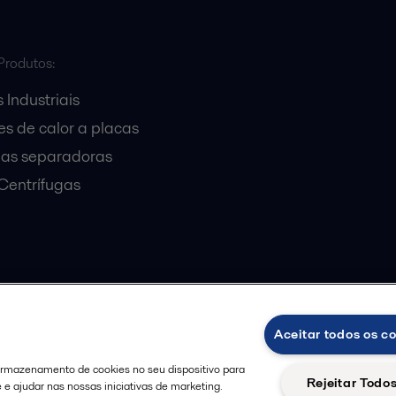
Produtos:
 Industriais
s de calor a placas
gas separadoras
entrífugas
Aceitar todos os c
de Privacidade da Alfa Laval
Diretrizes da Comunidade
Aviso de Priva
 armazenamento de cookies no seu dispositivo para
Rejeitar Todo
e e ajudar nas nossas iniciativas de marketing.