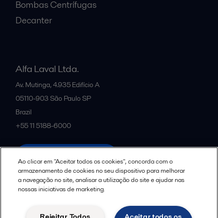
Bombas Centrífugas
Decanter
Alfa Laval Ltda.
Av. Mutinga, 4.935 Edifício A
05110-903
São Paulo SP
Brazil
+55 11 5188-6000
All offices and partners
Ao clicar em "Aceitar todos os cookies", concorda com o
armazenamento de cookies no seu dispositivo para melhorar
a navegação no site, analisar a utilização do site e ajudar nas
nossas iniciativas de marketing.
Política de uso de cookies
Termos e Condições Legais
Aviso de Privacidade da Alfa Laval
Diretrizes da Comunidade
Rejeitar Todos
Aceitar todos os