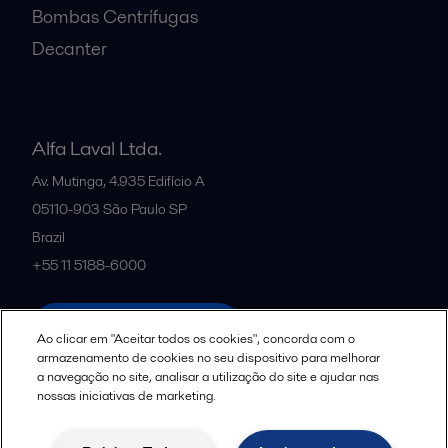
Bombas Centrífugas
Decanter
Alfa Laval Ltda.
Av. Mutinga, 4.935 Edifício A
05110-903
São Paulo SP
Brazil
+55 11 5188-6000
All offices and partners
Ao clicar em "Aceitar todos os cookies", concorda com o
armazenamento de cookies no seu dispositivo para melhorar
a navegação no site, analisar a utilização do site e ajudar nas
nossas iniciativas de marketing.
Política de uso de cookies
Termos e Condições Legais
Aviso de Privacidade da Alfa Laval
Diretrizes da Comunidade