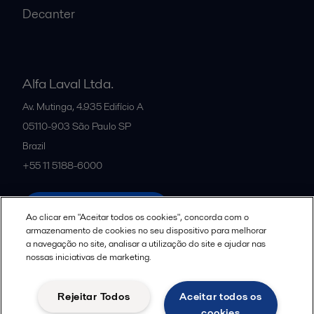
Decanter
Alfa Laval Ltda.
Av. Mutinga, 4.935 Edifício A
05110-903
São Paulo SP
Brazil
+55 11 5188-6000
All offices and partners
Ao clicar em "Aceitar todos os cookies", concorda com o
armazenamento de cookies no seu dispositivo para melhorar
a navegação no site, analisar a utilização do site e ajudar nas
nossas iniciativas de marketing.
Política de uso de cookies
Termos e Condições Legais
Aviso de Privacidade da Alfa Laval
Diretrizes da Comunidade
Rejeitar Todos
Aceitar todos os
Aviso de Privacidade de Dados para Candidatos a Vagas
cookies