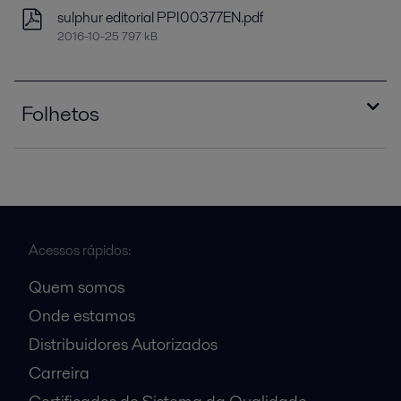
sulphur editorial PPI00377EN.pdf
2016-10-25 797 kB
Folhetos
brochure_Alfa_Laval_heat_exchangers_in_sulph
uric_acid_production_PPI00150EN.pdf
2016-10-25 1863 kB
Acessos rápidos:
Quem somos
Onde estamos
Distribuidores Autorizados
Carreira