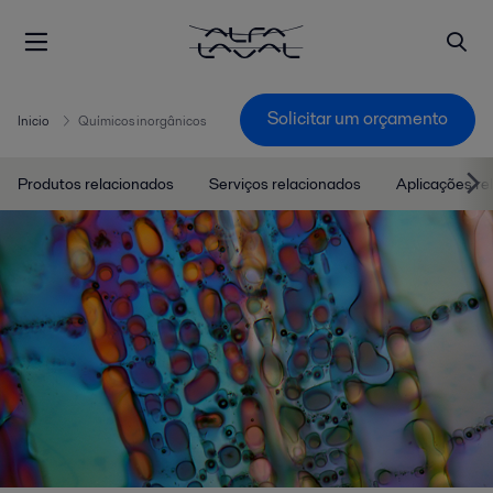
Solicitar um orçamento
Inicio
Químicos inorgânicos
Produtos relacionados
Serviços relacionados
Aplicações re