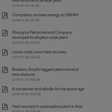
maintenance at fertilizer plant
2016-10-25 131 kB
Compabloc recovers energy at UNIPAR
2016-10-25 101 kB
Shanghai Petrochemical Company
revamped its ethylene oxide plant
2016-10-25 213 kB
Lower costs, more heat recovery
2016-10-25 229 kB
Braskem, Brazil’s biggest petrochemical
manufacturer
2016-10-25 165 kB
A condenser and reboiler for the space age
2016-10-25 406 kB
Heat recovery in a paraxylene plant in Asia
2016-10-25 226 kB