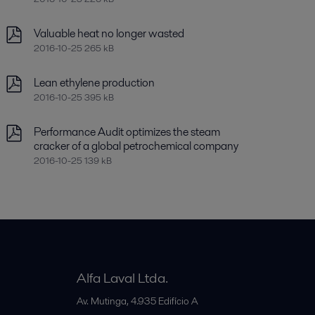
Valuable heat no longer wasted
2016-10-25 265 kB
Lean ethylene production
2016-10-25 395 kB
Performance Audit optimizes the steam
cracker of a global petrochemical company
2016-10-25 139 kB
Alfa Laval Ltda.
Av. Mutinga, 4.935 Edifício A