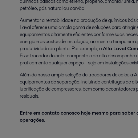
químicos básicos como etileno, propeno, amônia/ureia, 
petróleo, gás natural ou carvão.
Aumentar a rentabilidade na produção de químicos básico
Laval oferece uma ampla gama de soluções para atingir e
equipamentos altamente eficientes conforme suas neces
energia e os custos de instalação, ao mesmo tempo em 
produtividade da planta. Por exemplo, o
Alfa Laval Co
Esse trocador de calor compacto e de alto desempenho 
praticamente qualquer espaço – seja em instalações exis
Além de nossa ampla seleção de trocadores de calor, a Al
equipamentos de separação, incluindo centrífugas de alt
lubrificação de compressores, bem como decantadores p
residuais.
Entre em contato conosco hoje mesmo para saber
operações.