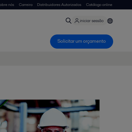
obre nós
Carreira
Distribuidores Autorizados
Catálogo online
iniciar sessão
Solicitar um orçamento