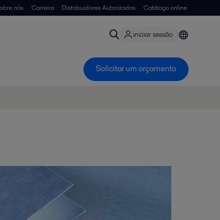
obre nós
Carreira
Distribuidores Autorizados
Catálogo online
iniciar sessão
Solicitar um orçamento