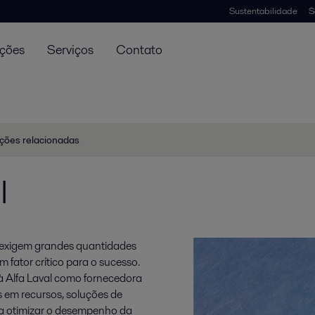
Sustentabilidade
S
uções
Serviços
Contato
ções relacionadas
l
 exigem grandes quantidades
m fator crítico para o sucesso.
 à Alfa Laval como fornecedora
s em recursos, soluções de
a otimizar o desempenho da