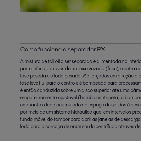
Como funciona o separador PX
A mistura de tall oil a ser separada é alimentada no inte
parte inferior, através de um eixo vazado (fuso), e entra 
fase pesada e o lodo pesado são forçados em direção à p
fase leve flui para o centro e é bombeada para processam
é então conduzida sobre um disco superior até uma câma
emparelhamento ajustável (bomba centrípeta) a bombei
enquanto o lodo acumulado no espaço de sólidos é de
por meio de um sistema hidráulico que, em intervalos pred
fundo móvel do tambor para abrir as janelas de descarga 
lodo para a carcaça de onde sai da centrífuga através de