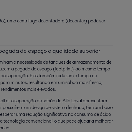
abão), uma centrífuga decantadora (decanter) pode ser
 pegada de espaço e qualidade superior
liminam a necessidade de tanques de armazenamento de
eduzem a pegada de espaço (footprint), ao mesmo tempo
 de separação. Eles também reduzem o tempo de
s para minutos, resultando em um sabão mais fresco,
 rendimentos mais elevados.
all oil e separação de sabão da Alfa Laval apresentam
or possuírem um design de sistema fechado, têm um baixo
esperar uma redução significativa no consumo de ácido
 tecnologia convencional, o que pode ajudar a melhorar
brica.