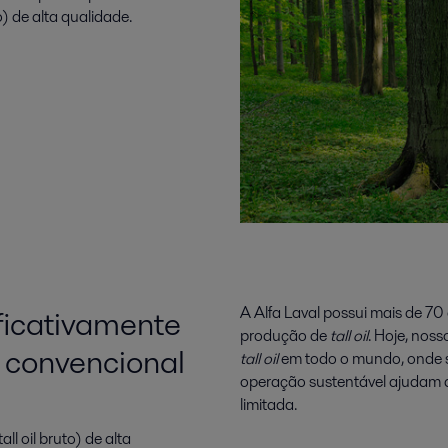
to) de alta qualidade.
ificativamente
A Alfa Laval possui mais de 70
produção de
tall oil
. Hoje, nos
a convencional
tall oil
em todo o mundo, onde s
operação sustentável ajudam
limitada.
ll oil bruto) de alta