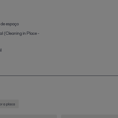
 de espaço
l (Cleaning in Place -
l
or a placa