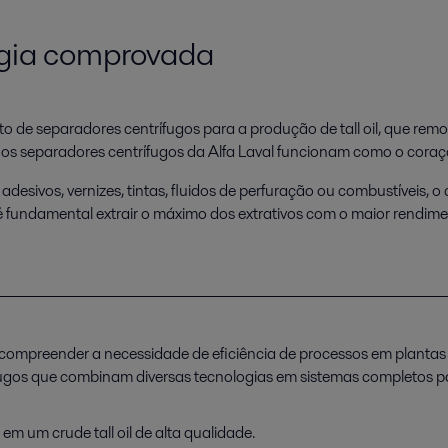
ogia comprovada
to de separadores centrífugos para a produção de tall oil, que re
os separadores centrífugos da Alfa Laval funcionam como o coração
vos, vernizes, tintas, fluidos de perfuração ou combustíveis, o crud
 é fundamental extrair o máximo dos extrativos com o maior rendim
 compreender a necessidade de eficiência de processos em plantas d
os que combinam diversas tecnologias em sistemas completos para a 
em um crude tall oil de alta qualidade.