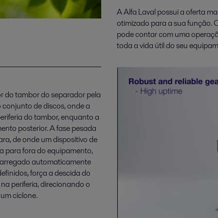
A Alfa Laval possui a oferta 
otimizado para a sua função. 
pode contar com uma operação 
toda a vida útil do seu equipa
rior do tambor do separador pela
no conjunto de discos, onde a
eriferia do tambor, enquanto a
ento posterior. A fase pesada
ra, de onde um dispositivo de
a para fora do equipamento,
scarregado automaticamente
efinidos, força a descida do
na periferia, direcionando o
 um ciclone.