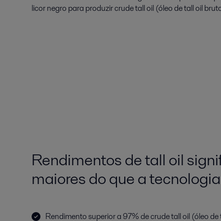
licor negro para produzir crude tall oil (óleo de tall oil bru
Rendimentos de tall oil sign
maiores do que a tecnologi
Rendimento superior a 97% de crude tall oil (óleo de ta