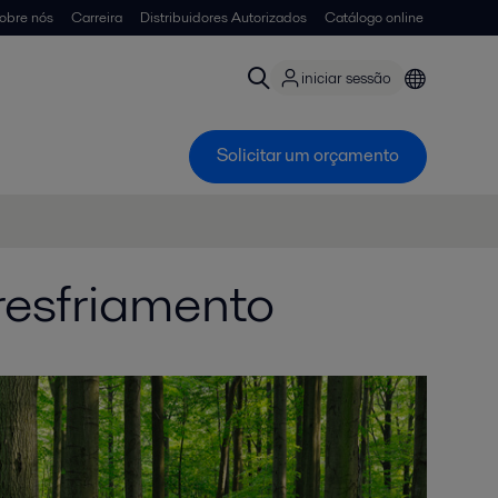
obre nós
Carreira
Distribuidores Autorizados
Catálogo online
iniciar sessão
Solicitar um orçamento
resfriamento