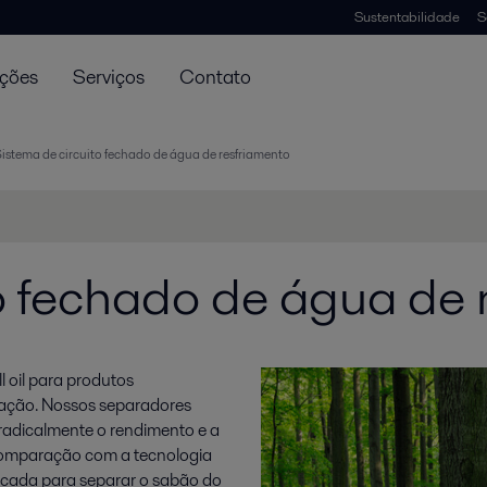
Sustentabilidade
S
uções
Serviços
Contato
istema de circuito fechado de água de resfriamento
o fechado de água de 
l oil para produtos
furação. Nossos separadores
 radicalmente o rendimento e a
comparação com a tecnologia
icada para separar o sabão do