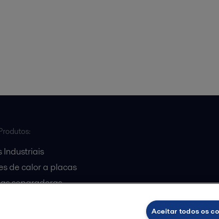
Produtos:
 Industriais
s de calor a placas
gas separadoras
entrífugas
Aceitar todos os c