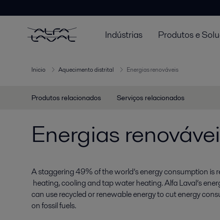
Indústrias
Produtos e Sol
Inicio
Aquecimento distrital
Energias renováveis
Produtos relacionados
Serviços relacionados
Energias renováve
A staggering 49% of the world’s energy consumption is rel
heating, cooling and tap water heating. Alfa Laval’s energ
can use recycled or renewable energy to cut energy con
on fossil fuels.