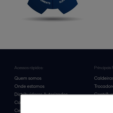
Acessos rápidos:
Principais 
Quem somos
Caldeiras
Onde estamos
Trocadore
Distribuidores Autorizados
Centrífu
Carreira
Bombas C
Certificados do Sistema da
Decanter