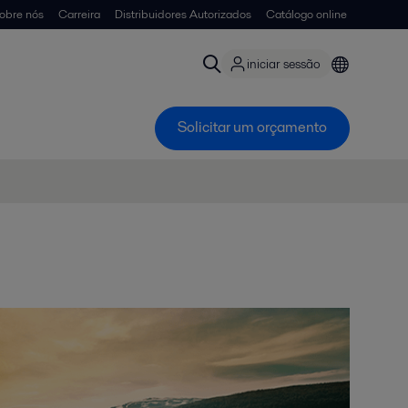
obre nós
Carreira
Distribuidores Autorizados
Catálogo online
iniciar sessão
Solicitar um orçamento