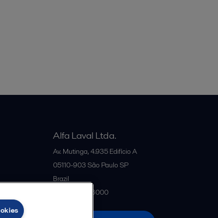
Alfa Laval Ltda.
Av. Mutinga, 4.935 Edifício A
05110-903
São Paulo SP
Brazil
+55 11 5188-6000
ookies