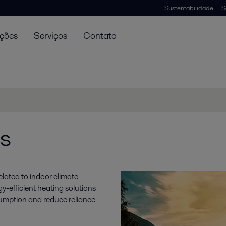
Sustentabilidade
S
uções
Serviços
Contato
is
ated to indoor climate ­–
y-efficient heating solutions
sumption and reduce reliance