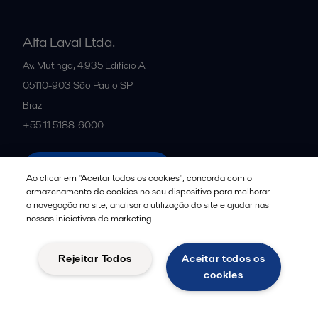
Alfa Laval Ltda.
Av. Mutinga, 4.935 Edifício A
05110-903
São Paulo SP
Brazil
+55 11 5188-6000
All offices and partners
Ao clicar em "Aceitar todos os cookies", concorda com o
armazenamento de cookies no seu dispositivo para melhorar
a navegação no site, analisar a utilização do site e ajudar nas
nossas iniciativas de marketing.
Política de uso de cookies
Termos e Condições Legais
Aviso de Privacidade da Alfa Laval
Diretrizes da Comunidade
Rejeitar Todos
Aceitar todos os
Aviso de Privacidade de Dados para Candidatos a Vagas
cookies
Seguir