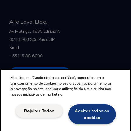
Alfa Laval Ltda.
Av. Mutinga, 4.935 Edifício A
05110-903
São Paulo SP
Brazil
+55 11 5188-6000
All offices and partners
Ao clicar em "Aceitar todos os cookies", concorda com o
armazenamento de cookies no seu dispositivo para melhorar
a navegação no site, analisar a utilização do site e ajudar nas
nossas iniciativas de marketing.
Política de uso de cookies
Termos e Condições Legais
Aviso de Privacidade da Alfa Laval
Diretrizes da Comunidade
Rejeitar Todos
Aceitar todos os
Aviso de Privacidade de Dados para Candidatos a Vagas
cookies
Seguir