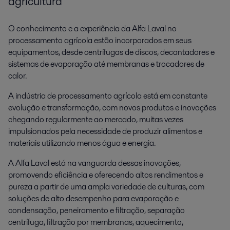
agricultura
O conhecimento e a experiência da Alfa Laval no
processamento agrícola estão incorporados em seus
Processamento de amido e adoçante
equipamentos, desde centrífugas de discos, decantadores e
sistemas de evaporação até membranas e trocadores de
Há mais de 80 anos, a Alfa Laval ajuda produtores de amido no mundo
todo a inovar com tecnologia de ponta.
calor.
A indústria de processamento agrícola está em constante
evolução e transformação, com novos produtos e inovações
chegando regularmente ao mercado, muitas vezes
impulsionados pela necessidade de produzir alimentos e
materiais utilizando menos água e energia.
A Alfa Laval está na vanguarda dessas inovações,
promovendo eficiência e oferecendo altos rendimentos e
pureza a partir de uma ampla variedade de culturas, com
Processamento de látex
soluções de alto desempenho para evaporação e
condensação, peneiramento e filtração, separação
A Alfa Laval revolucionou o processamento de látex. A tecnologia líder
centrífuga, filtração por membranas, aquecimento,
mundial da Alfa Laval produz borracha seca e concentrado de látex da