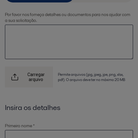
Por favor nos forneça detalhes ou documentos para nos ajudar com
a sua solicitação.
Permite arquivos (jpg, jpeg, jpe, png, xlsx,
Carregar
arquivo
pdf). O arquivo deve ter no máximo 20 MB
Insira os detalhes
Primeiro nome *