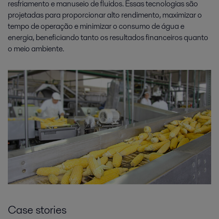
resfriamento e manuseio de fluidos. Essas tecnologias são
mais alta qualidade.
projetadas para proporcionar alto rendimento, maximizar o
tempo de operação e minimizar o consumo de água e
energia, beneficiando tanto os resultados financeiros quanto
o meio ambiente.
Produção de Açúcar
A produção de açúcar exige muita energia. Seja beterraba, cana ou
refino, economizar energia é essencial para aumentar a eficiência e a
lucratividade dos produtores.
Case stories