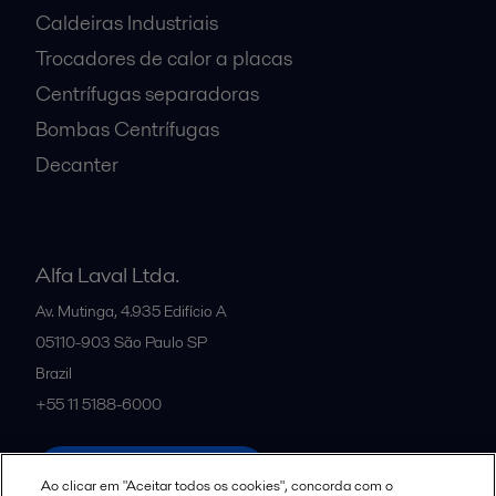
Caldeiras Industriais
Trocadores de calor a placas
Centrífugas separadoras
Bombas Centrífugas
Decanter
Alfa Laval Ltda.
Av. Mutinga, 4.935 Edifício A
05110-903
São Paulo SP
Brazil
+55 11 5188-6000
All offices and partners
Ao clicar em "Aceitar todos os cookies", concorda com o